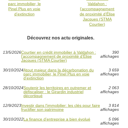
parc immobilier, le
Valdahon :
Pinel Plus en voie
l’accompagnement
d’extinction
de proximité d’Élise
Jacques (STMA
Courtier)
Découvrez nos actu originales.
13/5/2026
Courtier en crédit immobilier à Valdahon :
390
l’accompagnement de proximité d’Élise
affichages
Jacques (STMA Courtier)
30/10/2024
Atout majeur dans la décarbonation du
3 659
parc immobilier, le Pinel Plus en voie
affichages
d’extinction
28/10/2024
Soutenir les territoires en outremer et
2 063
défiscaliser : le Girardin industriel
affichages
décortiqué
12/9/2023
Investir dans l'immobilier: les clés pour faire
3 814
fructifier son patrimoine
affichages
30/10/2022
La finance d’entreprise a bien évolué
5 096
affichages